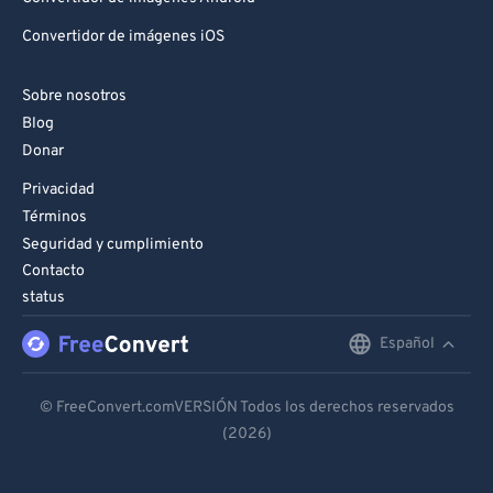
Convertidor de imágenes iOS
Sobre nosotros
Blog
Donar
Privacidad
Términos
Seguridad y cumplimiento
Contacto
status
Español
English
Deutsch
© FreeConvert.comVERSIÓN Todos los derechos reservados
(2026)
Español
Français