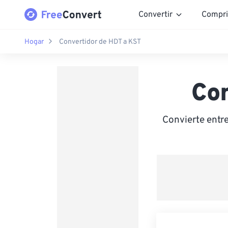
Convertir
Compri
Hogar
Convertidor de HDT a KST
Co
Convierte entr