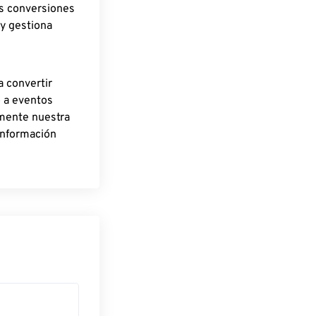
as conversiones
 y gestiona
a convertir
o a eventos
rmente nuestra
información