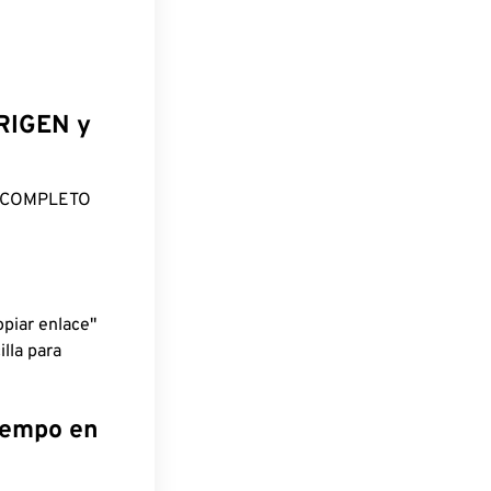
ORIGEN y
O COMPLETO
piar enlace"
lla para
tiempo en