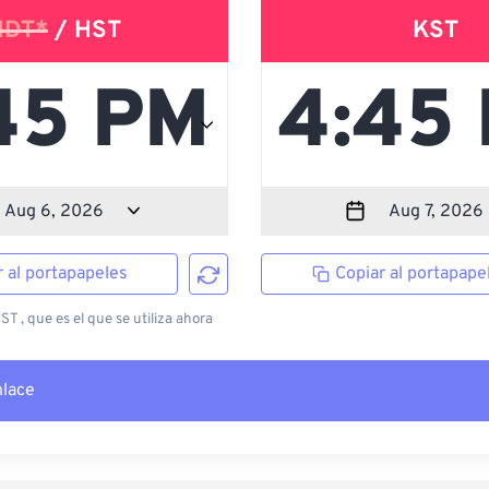
HDT*
/ HST
KST
r al portapapeles
Copiar al portapape
T , que es el que se utiliza ahora
nlace