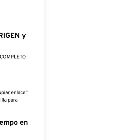
ORIGEN y
O COMPLETO
piar enlace"
lla para
tiempo en