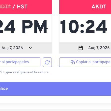
HDT*
/ HST
AKDT
r al portapapeles
Copiar al portapape
T , que es el que se utiliza ahora
nlace