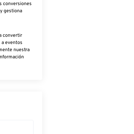
as conversiones
 y gestiona
a convertir
o a eventos
rmente nuestra
información