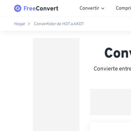
Convertir
Compri
Hogar
Convertidor de HDT a AKDT
Con
Convierte entr