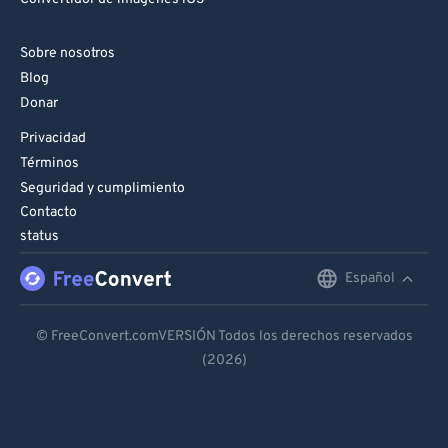
Sobre nosotros
Blog
Donar
Privacidad
Términos
Seguridad y cumplimiento
Contacto
status
Español
English
Deutsch
© FreeConvert.comVERSIÓN Todos los derechos reservados
(2026)
Español
Français
Português