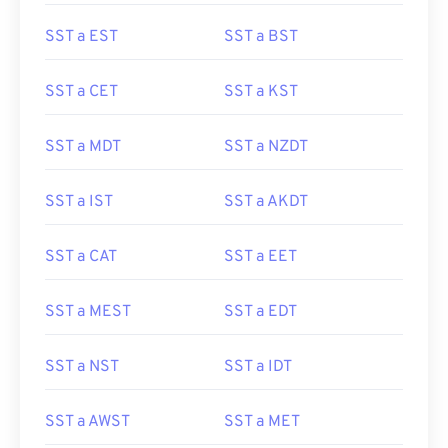
SST a EST
SST a BST
SST a CET
SST a KST
SST a MDT
SST a NZDT
SST a IST
SST a AKDT
SST a CAT
SST a EET
SST a MEST
SST a EDT
SST a NST
SST a IDT
SST a AWST
SST a MET