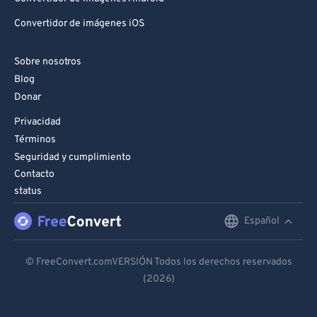
Convertidor de imágenes iOS
Sobre nosotros
Blog
Donar
Privacidad
Términos
Seguridad y cumplimiento
Contacto
status
Español
English
Deutsch
© FreeConvert.comVERSIÓN Todos los derechos reservados
(2026)
Español
Français