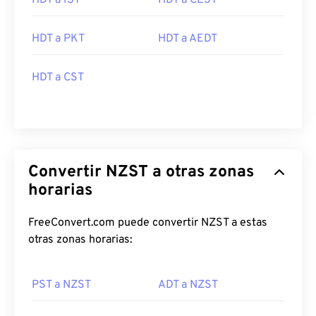
HDT a IST
HDT a CEST
HDT a PKT
HDT a AEDT
HDT a CST
Convertir NZST a otras zonas
horarias
FreeConvert.com puede convertir NZST a estas
otras zonas horarias:
PST a NZST
ADT a NZST