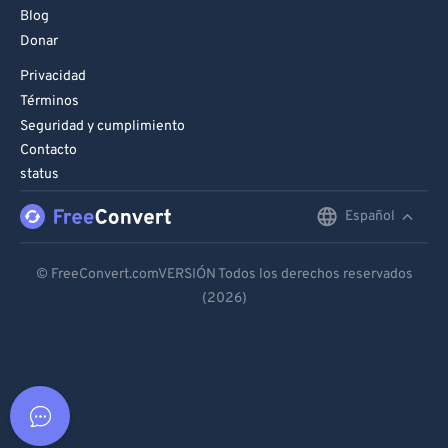
Blog
Donar
Privacidad
Términos
Seguridad y cumplimiento
Contacto
status
Español
English
Deutsch
© FreeConvert.comVERSIÓN Todos los derechos reservados
(2026)
Español
Français
Português
Italiano