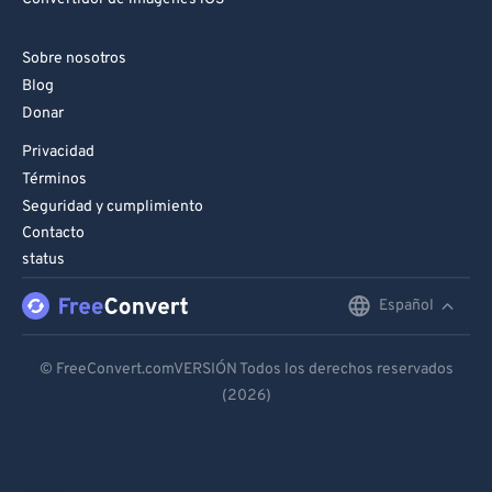
Sobre nosotros
Blog
Donar
Privacidad
Términos
Seguridad y cumplimiento
Contacto
status
Español
English
Deutsch
© FreeConvert.comVERSIÓN Todos los derechos reservados
(2026)
Español
Français
Português