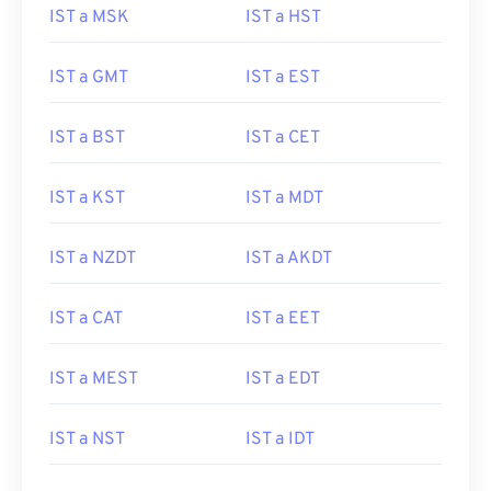
IST a MSK
IST a HST
IST a GMT
IST a EST
IST a BST
IST a CET
IST a KST
IST a MDT
IST a NZDT
IST a AKDT
IST a CAT
IST a EET
IST a MEST
IST a EDT
IST a NST
IST a IDT