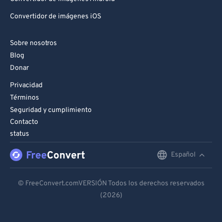
Convertidor de imágenes iOS
Sobre nosotros
Blog
Donar
Privacidad
Términos
Seguridad y cumplimiento
Contacto
status
Español
English
Deutsch
© FreeConvert.comVERSIÓN Todos los derechos reservados
(2026)
Español
Français