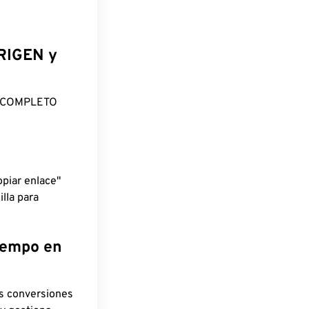
ORIGEN y
O COMPLETO
piar enlace"
lla para
tiempo en
as conversiones