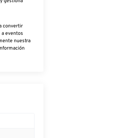
 y gestiona
a convertir
o a eventos
rmente nuestra
información