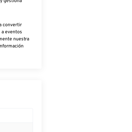
 y gestiona
a convertir
o a eventos
rmente nuestra
información