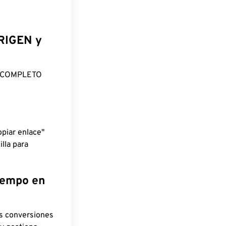
ORIGEN y
O COMPLETO
piar enlace"
lla para
tiempo en
as conversiones