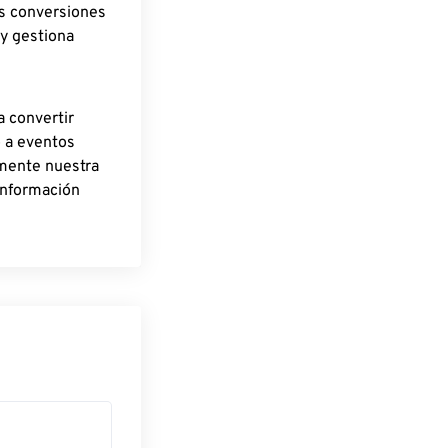
as conversiones
 y gestiona
a convertir
o a eventos
rmente nuestra
información