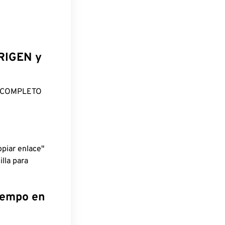
ORIGEN y
O COMPLETO
piar enlace"
lla para
tiempo en