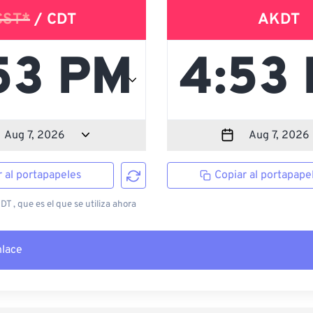
CST*
/ CDT
AKDT
r al portapapeles
Copiar al portapape
T , que es el que se utiliza ahora
nlace