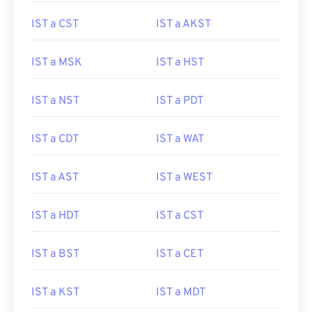
IST a CST
IST a AKST
IST a MSK
IST a HST
IST a NST
IST a PDT
IST a CDT
IST a WAT
IST a AST
IST a WEST
IST a HDT
IST a CST
IST a BST
IST a CET
IST a KST
IST a MDT