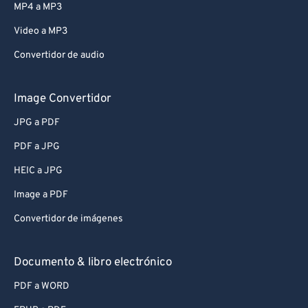
MP4 a MP3
Video a MP3
Convertidor de audio
Image Convertidor
JPG a PDF
PDF a JPG
HEIC a JPG
Image a PDF
Convertidor de imágenes
Documento & libro electrónico
PDF a WORD