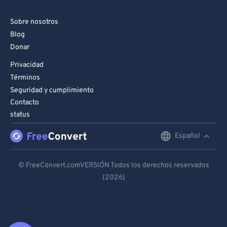
Sobre nosotros
Blog
Donar
Privacidad
Términos
Seguridad y cumplimiento
Contacto
status
Español
English
Deutsch
© FreeConvert.comVERSIÓN Todos los derechos reservados
(2026)
Español
Français
Português