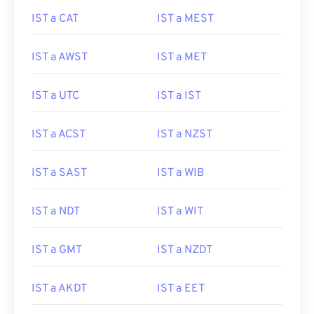
IST a CAT
IST a MEST
IST a AWST
IST a MET
IST a UTC
IST a IST
IST a ACST
IST a NZST
IST a SAST
IST a WIB
IST a NDT
IST a WIT
IST a GMT
IST a NZDT
IST a AKDT
IST a EET