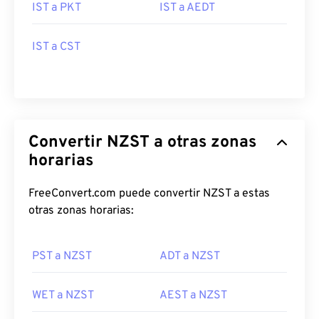
IST a PKT
IST a AEDT
IST a CST
Convertir NZST a otras zonas
horarias
FreeConvert.com puede convertir NZST a estas
otras zonas horarias:
PST a NZST
ADT a NZST
WET a NZST
AEST a NZST