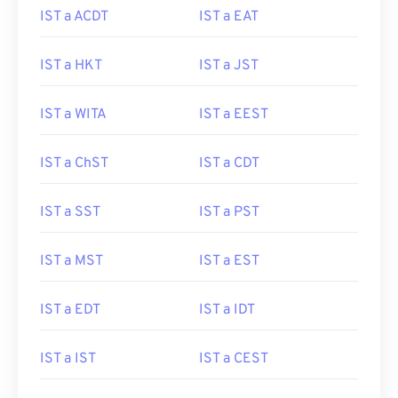
IST a ACDT
IST a EAT
IST a HKT
IST a JST
IST a WITA
IST a EEST
IST a ChST
IST a CDT
IST a SST
IST a PST
IST a MST
IST a EST
IST a EDT
IST a IDT
IST a IST
IST a CEST