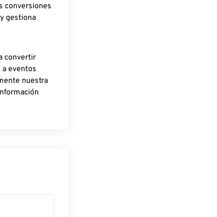
as conversiones
 y gestiona
a convertir
o a eventos
rmente nuestra
información