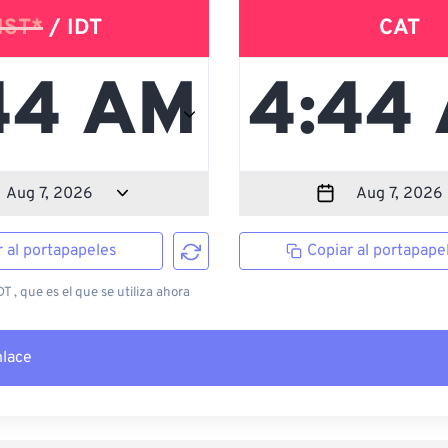
IST*
/ IDT
CAT
r al portapapeles
Copiar al portapape
T , que es el que se utiliza ahora
nlace