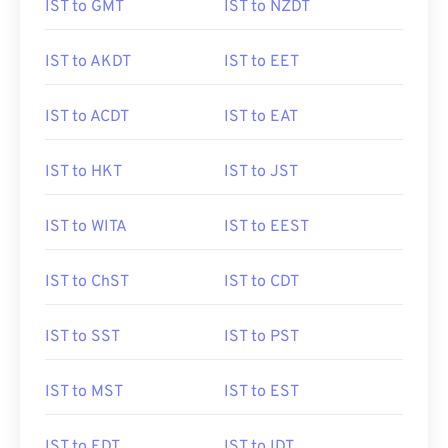
IST to GMT
IST to NZDT
IST to AKDT
IST to EET
IST to ACDT
IST to EAT
IST to HKT
IST to JST
IST to WITA
IST to EEST
IST to ChST
IST to CDT
IST to SST
IST to PST
IST to MST
IST to EST
IST to EDT
IST to IDT