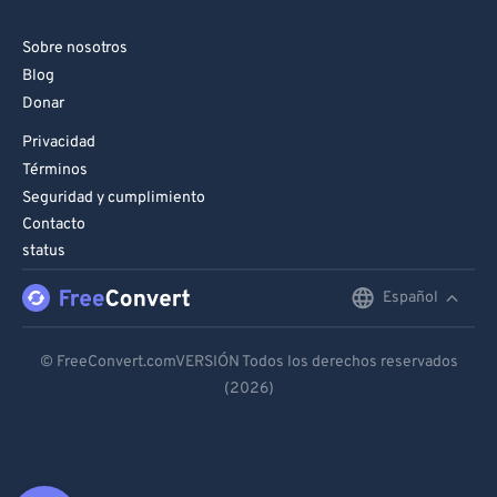
Sobre nosotros
Blog
Donar
Privacidad
Términos
Seguridad y cumplimiento
Contacto
status
Español
English
Deutsch
© FreeConvert.comVERSIÓN Todos los derechos reservados
(2026)
Español
Français
Português