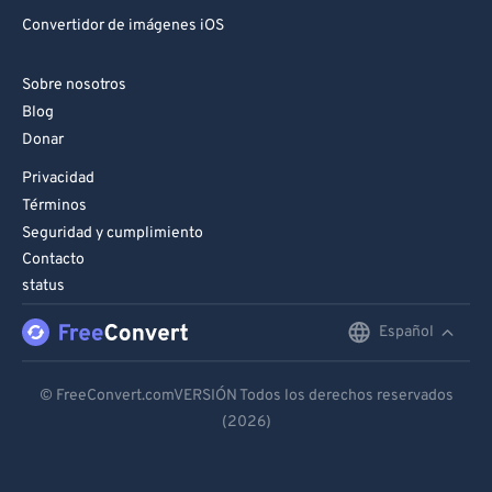
Convertidor de imágenes iOS
Sobre nosotros
Blog
Donar
Privacidad
Términos
Seguridad y cumplimiento
Contacto
status
Español
English
Deutsch
© FreeConvert.comVERSIÓN Todos los derechos reservados
(2026)
Español
Français