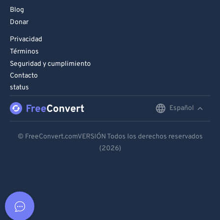
Blog
Donar
Privacidad
Términos
Seguridad y cumplimiento
Contacto
status
Español
English
Deutsch
© FreeConvert.comVERSIÓN Todos los derechos reservados
(2026)
Español
Français
Português
Italiano