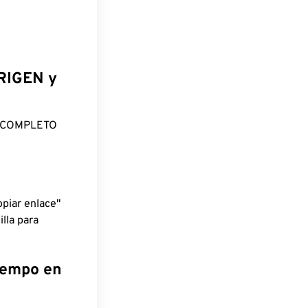
ORIGEN y
O COMPLETO
piar enlace"
lla para
tiempo en