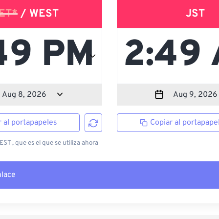
ET*
/ WEST
JST
r al portapapeles
Copiar al portapape
T , que es el que se utiliza ahora
nlace