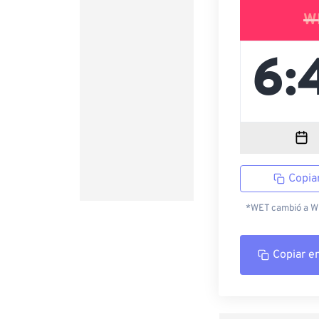
W
Copia
*WET cambió a WES
Copiar e