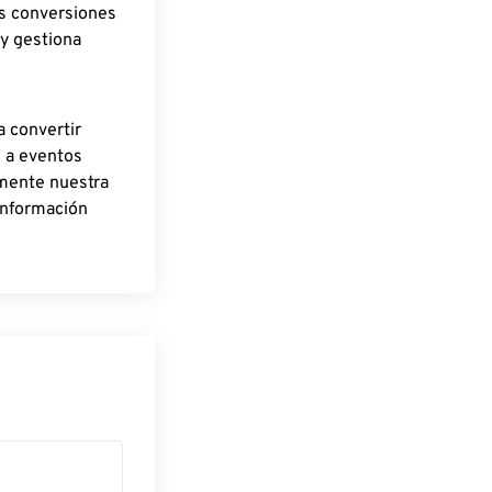
as conversiones
 y gestiona
a convertir
o a eventos
rmente nuestra
información