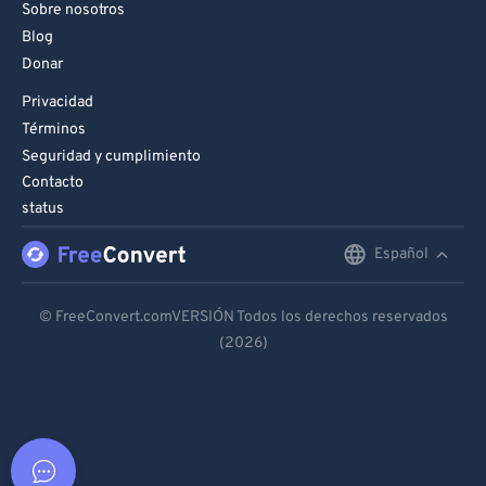
Sobre nosotros
Blog
Donar
Privacidad
Términos
Seguridad y cumplimiento
Contacto
status
Español
English
Deutsch
© FreeConvert.comVERSIÓN Todos los derechos reservados
(2026)
Español
Français
Português
Italiano