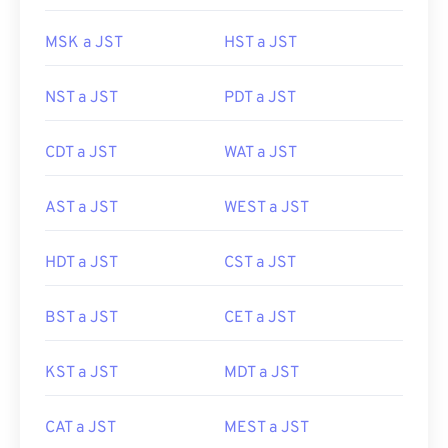
MSK a JST
HST a JST
NST a JST
PDT a JST
CDT a JST
WAT a JST
AST a JST
WEST a JST
HDT a JST
CST a JST
BST a JST
CET a JST
KST a JST
MDT a JST
CAT a JST
MEST a JST