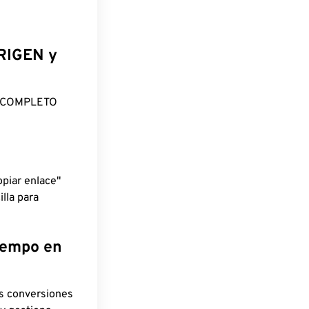
ORIGEN y
O COMPLETO
piar enlace"
lla para
tiempo en
as conversiones