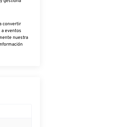
 y gestiona
a convertir
o a eventos
rmente nuestra
información