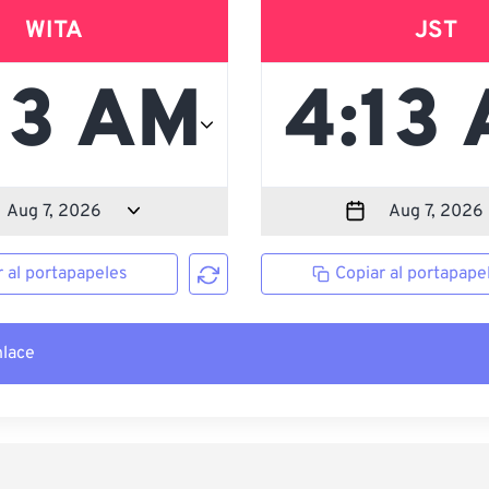
WITA
JST
r al portapapeles
Copiar al portapape
nlace