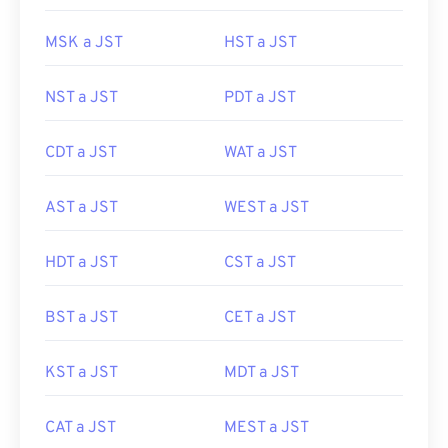
MSK a JST
HST a JST
NST a JST
PDT a JST
CDT a JST
WAT a JST
AST a JST
WEST a JST
HDT a JST
CST a JST
BST a JST
CET a JST
KST a JST
MDT a JST
CAT a JST
MEST a JST