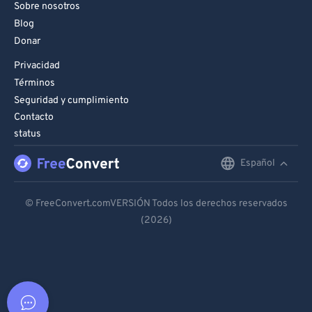
Sobre nosotros
Blog
Donar
Privacidad
Términos
Seguridad y cumplimiento
Contacto
status
Español
English
Deutsch
© FreeConvert.comVERSIÓN Todos los derechos reservados
(2026)
Español
Français
Português
Italiano