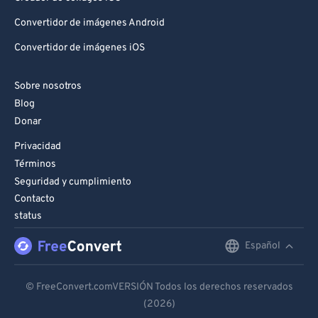
Convertidor de imágenes Android
Convertidor de imágenes iOS
Sobre nosotros
Blog
Donar
Privacidad
Términos
Seguridad y cumplimiento
Contacto
status
Español
English
Deutsch
© FreeConvert.comVERSIÓN Todos los derechos reservados
(2026)
Español