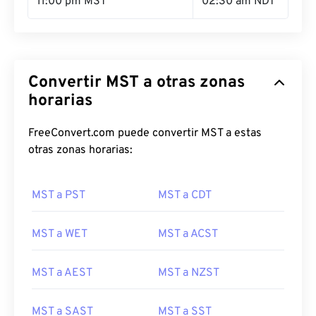
11:00 pm MST
02:30 am NDT
Convertir MST a otras zonas
horarias
FreeConvert.com puede convertir MST a estas
otras zonas horarias:
MST a PST
MST a CDT
MST a WET
MST a ACST
MST a AEST
MST a NZST
MST a SAST
MST a SST