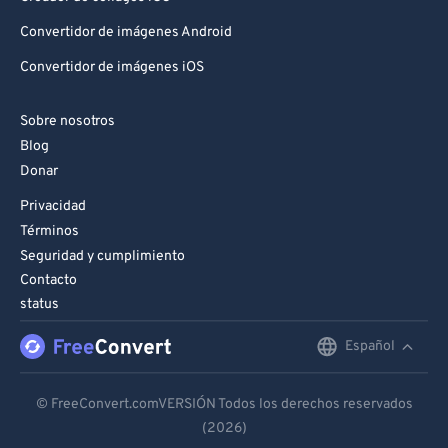
Convertidor de imágenes Android
Convertidor de imágenes iOS
Sobre nosotros
Blog
Donar
Privacidad
Términos
Seguridad y cumplimiento
Contacto
status
Español
English
Deutsch
© FreeConvert.comVERSIÓN Todos los derechos reservados
(2026)
Español