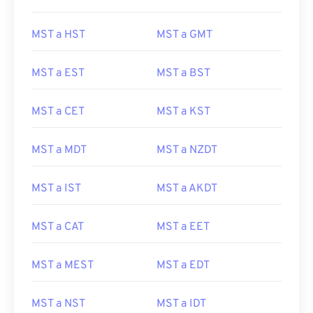
MST a HST
MST a GMT
MST a EST
MST a BST
MST a CET
MST a KST
MST a MDT
MST a NZDT
MST a IST
MST a AKDT
MST a CAT
MST a EET
MST a MEST
MST a EDT
MST a NST
MST a IDT