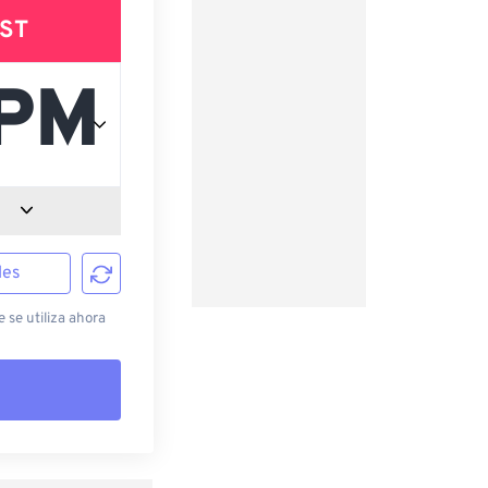
ST
les
 se utiliza ahora