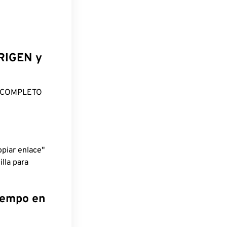
ORIGEN y
O COMPLETO
piar enlace"
lla para
tiempo en