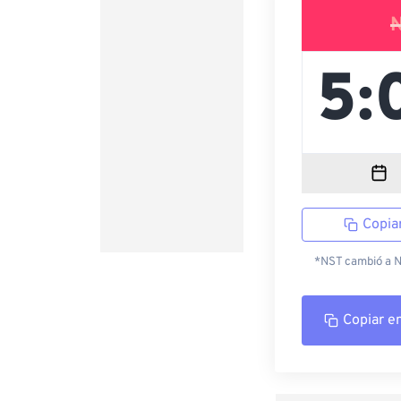
Copia
*NST cambió a ND
Copiar e