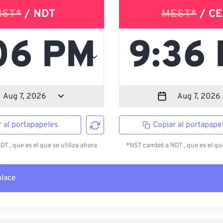
NST*
/ NDT
MEST*
/ CE
r al portapapeles
Copiar al portapape
T , que es el que se utiliza ahora
*NST cambió a NDT , que es el que
nlace