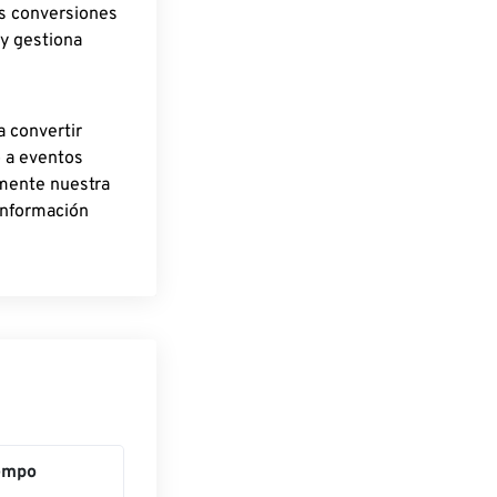
as conversiones
 y gestiona
a convertir
o a eventos
rmente nuestra
información
empo