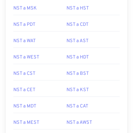
NST a MSK
NST a HST
NST a PDT
NST a CDT
NST a WAT
NST a AST
NST a WEST
NST a HDT
NST a CST
NST a BST
NST a CET
NST a KST
NST a MDT
NST a CAT
NST a MEST
NST a AWST