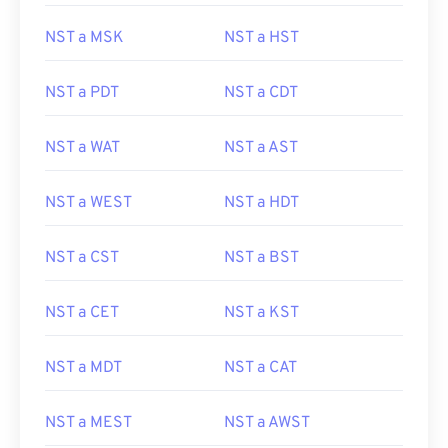
NST a MSK
NST a HST
NST a PDT
NST a CDT
NST a WAT
NST a AST
NST a WEST
NST a HDT
NST a CST
NST a BST
NST a CET
NST a KST
NST a MDT
NST a CAT
NST a MEST
NST a AWST