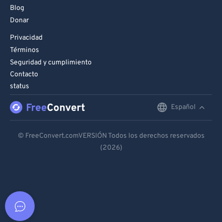
Blog
Donar
Privacidad
Términos
Seguridad y cumplimiento
Contacto
status
Español
English
Deutsch
© FreeConvert.comVERSIÓN Todos los derechos reservados
(2026)
Español
Français
Português
Italiano