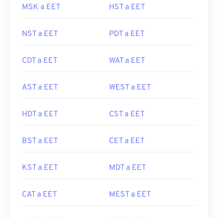
MSK a EET
HST a EET
NST a EET
PDT a EET
CDT a EET
WAT a EET
AST a EET
WEST a EET
HDT a EET
CST a EET
BST a EET
CET a EET
KST a EET
MDT a EET
CAT a EET
MEST a EET