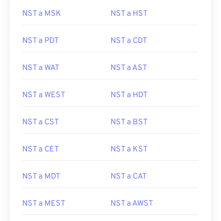
NST a MSK
NST a HST
NST a PDT
NST a CDT
NST a WAT
NST a AST
NST a WEST
NST a HDT
NST a CST
NST a BST
NST a CET
NST a KST
NST a MDT
NST a CAT
NST a MEST
NST a AWST