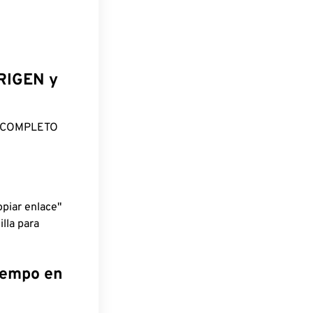
ORIGEN y
O COMPLETO
piar enlace"
lla para
tiempo en