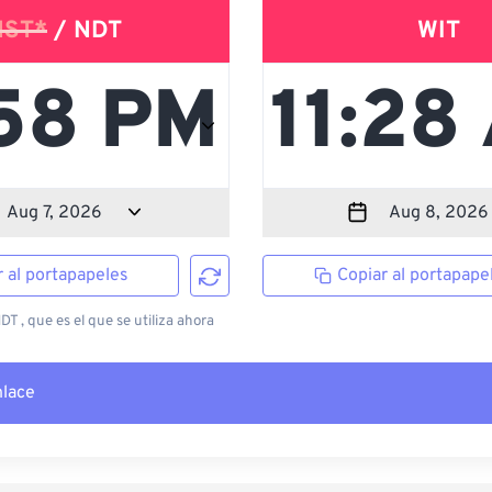
NST*
/ NDT
WIT
r al portapapeles
Copiar al portapape
T , que es el que se utiliza ahora
nlace