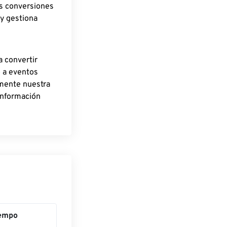
as conversiones
 y gestiona
a convertir
o a eventos
rmente nuestra
información
empo