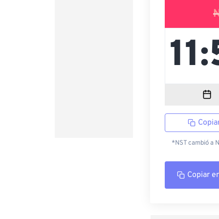
Copia
*NST cambió a ND
Copiar e