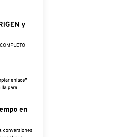
ORIGEN y
O COMPLETO
piar enlace"
lla para
tiempo en
as conversiones