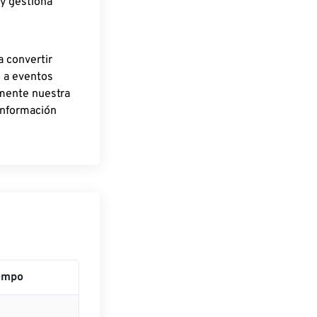
 y gestiona
a convertir
o a eventos
rmente nuestra
información
empo