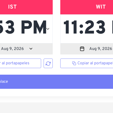
IST
WIT
r al portapapeles
Copiar al portapape
nlace