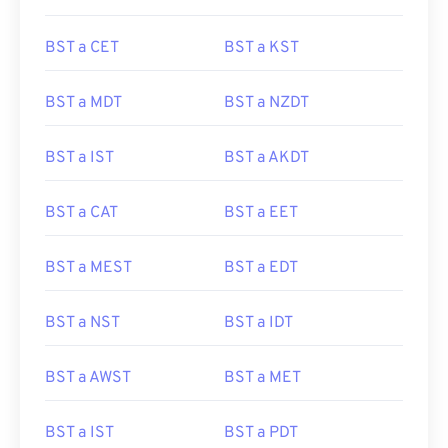
BST a CET
BST a KST
BST a MDT
BST a NZDT
BST a IST
BST a AKDT
BST a CAT
BST a EET
BST a MEST
BST a EDT
BST a NST
BST a IDT
BST a AWST
BST a MET
BST a IST
BST a PDT