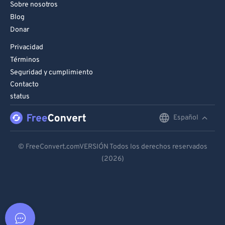
Sobre nosotros
Blog
Donar
Privacidad
Términos
Seguridad y cumplimiento
Contacto
status
Español
English
Deutsch
© FreeConvert.comVERSIÓN Todos los derechos reservados
(2026)
Español
Français
Português
Italiano