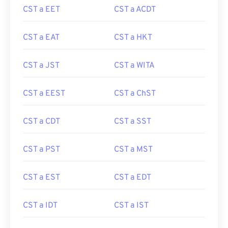
CST a EET
CST a ACDT
CST a EAT
CST a HKT
CST a JST
CST a WITA
CST a EEST
CST a ChST
CST a CDT
CST a SST
CST a PST
CST a MST
CST a EST
CST a EDT
CST a IDT
CST a IST