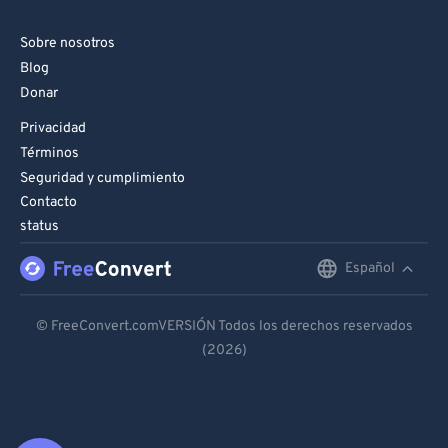
Sobre nosotros
Blog
Donar
Privacidad
Términos
Seguridad y cumplimiento
Contacto
status
Español
English
Deutsch
© FreeConvert.comVERSIÓN Todos los derechos reservados
(2026)
Español
Français
Português