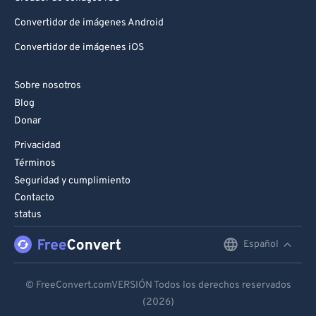
Convertidor de imágenes Android
Convertidor de imágenes iOS
Sobre nosotros
Blog
Donar
Privacidad
Términos
Seguridad y cumplimiento
Contacto
status
Español
English
Deutsch
© FreeConvert.comVERSIÓN Todos los derechos reservados
(2026)
Español