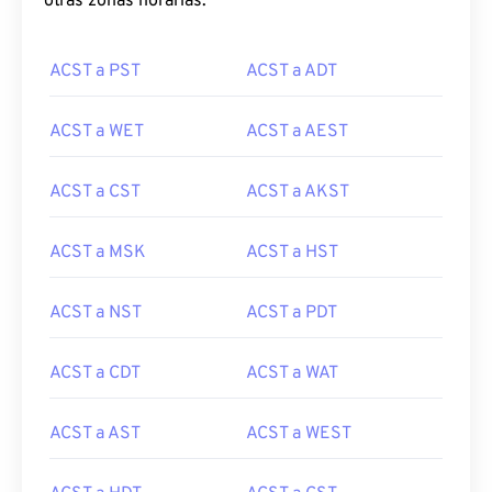
otras zonas horarias:
ACST a PST
ACST a ADT
ACST a WET
ACST a AEST
ACST a CST
ACST a AKST
ACST a MSK
ACST a HST
ACST a NST
ACST a PDT
ACST a CDT
ACST a WAT
ACST a AST
ACST a WEST