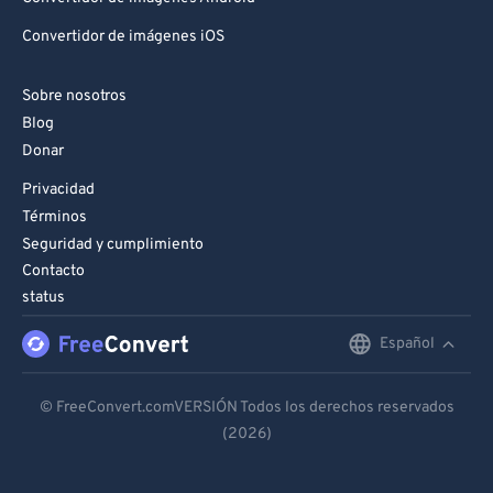
Convertidor de imágenes iOS
Sobre nosotros
Blog
Donar
Privacidad
Términos
Seguridad y cumplimiento
Contacto
status
Español
English
Deutsch
© FreeConvert.comVERSIÓN Todos los derechos reservados
(2026)
Español
Français