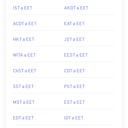
IST a EET
AKDT a EET
ACDT a EET
EAT a EET
HKT a EET
JST a EET
WITA a EET
EEST a EET
ChST a EET
CDT a EET
SST a EET
PST a EET
MST a EET
EST a EET
EDT a EET
IDT a EET