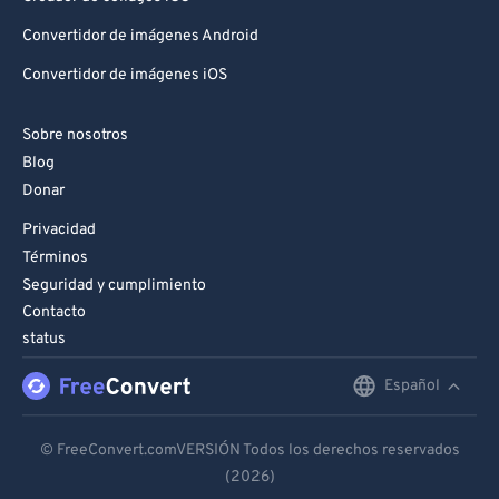
Convertidor de imágenes Android
Convertidor de imágenes iOS
Sobre nosotros
Blog
Donar
Privacidad
Términos
Seguridad y cumplimiento
Contacto
status
Español
English
Deutsch
© FreeConvert.comVERSIÓN Todos los derechos reservados
(2026)
Español