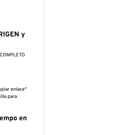
ORIGEN y
O COMPLETO
piar enlace"
lla para
tiempo en