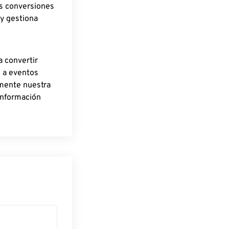
as conversiones
 y gestiona
a convertir
o a eventos
rmente nuestra
información