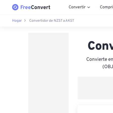
Convertir
Compri
Hogar
Convertidor de NZST a AKST
Conv
Convierte e
(OBJ