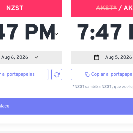
NZST
AKST*
/ AK
r al portapapeles
Copiar al portapape
*NZST cambió a NZST , que es el qu
nlace