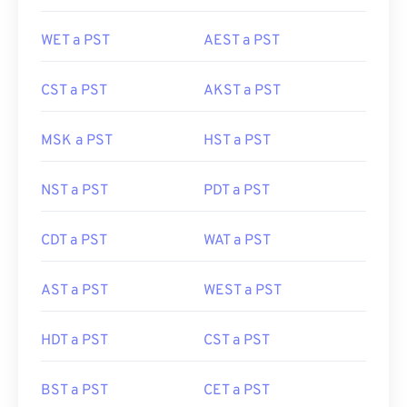
WET a PST
AEST a PST
CST a PST
AKST a PST
MSK a PST
HST a PST
NST a PST
PDT a PST
CDT a PST
WAT a PST
AST a PST
WEST a PST
HDT a PST
CST a PST
BST a PST
CET a PST