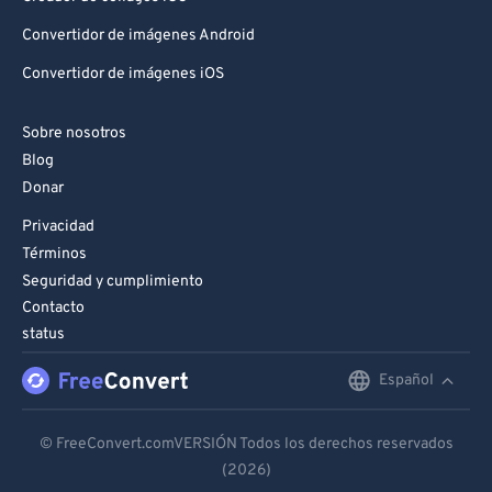
Convertidor de imágenes Android
Convertidor de imágenes iOS
Sobre nosotros
Blog
Donar
Privacidad
Términos
Seguridad y cumplimiento
Contacto
status
Español
English
Deutsch
© FreeConvert.comVERSIÓN Todos los derechos reservados
(2026)
Español