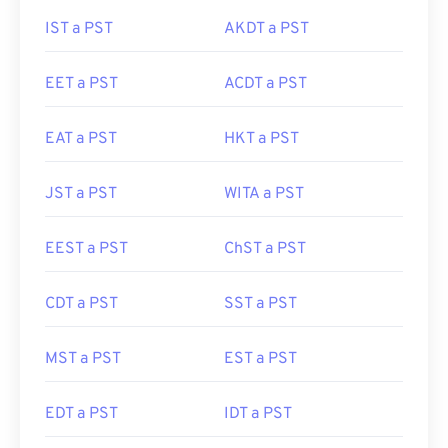
IST a PST
AKDT a PST
EET a PST
ACDT a PST
EAT a PST
HKT a PST
JST a PST
WITA a PST
EEST a PST
ChST a PST
CDT a PST
SST a PST
MST a PST
EST a PST
EDT a PST
IDT a PST