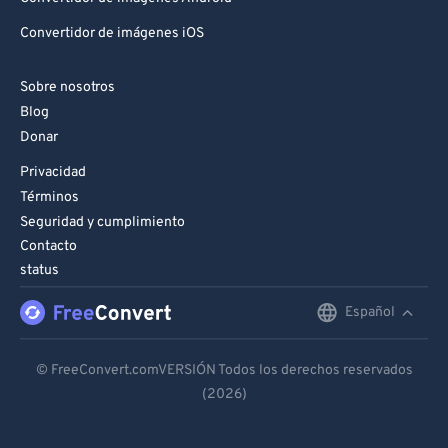
Convertidor de imágenes iOS
Sobre nosotros
Blog
Donar
Privacidad
Términos
Seguridad y cumplimiento
Contacto
status
Español
English
Deutsch
© FreeConvert.comVERSIÓN Todos los derechos reservados
(2026)
Español
Français