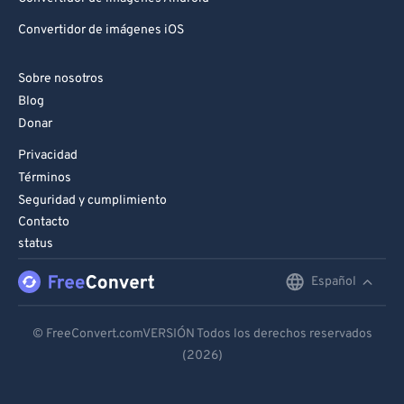
Convertidor de imágenes iOS
Sobre nosotros
Blog
Donar
Privacidad
Términos
Seguridad y cumplimiento
Contacto
status
Español
English
Deutsch
© FreeConvert.comVERSIÓN Todos los derechos reservados
(2026)
Español
Français