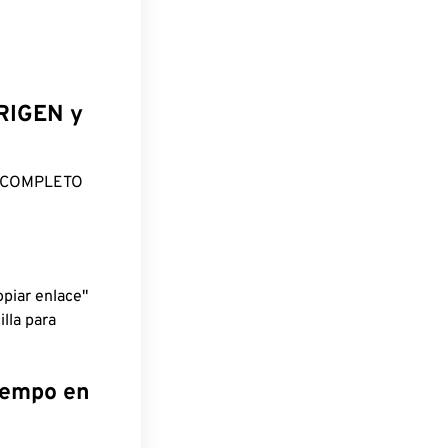
ORIGEN y
O COMPLETO
piar enlace"
lla para
tiempo en