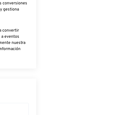
as conversiones
 y gestiona
a convertir
o a eventos
rmente nuestra
información