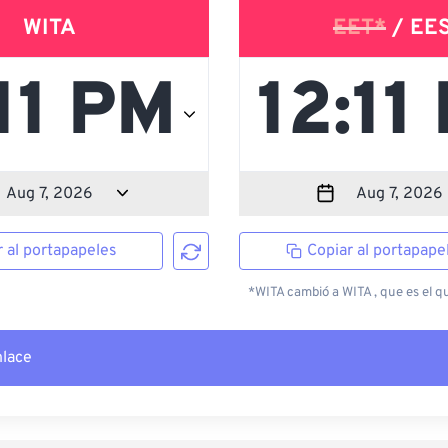
WITA
EET*
/ EE
r al portapapeles
Copiar al portapape
*WITA cambió a WITA , que es el qu
nlace