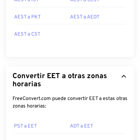
AEST a IST
AEST a CEST
AEST a PKT
AEST a AEDT
AEST a CST
Convertir EET a otras zonas
horarias
FreeConvert.com puede convertir EET a estas otras
zonas horarias:
PST a EET
ADT a EET