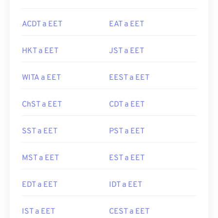
ACDT a EET
EAT a EET
HKT a EET
JST a EET
WITA a EET
EEST a EET
ChST a EET
CDT a EET
SST a EET
PST a EET
MST a EET
EST a EET
EDT a EET
IDT a EET
IST a EET
CEST a EET