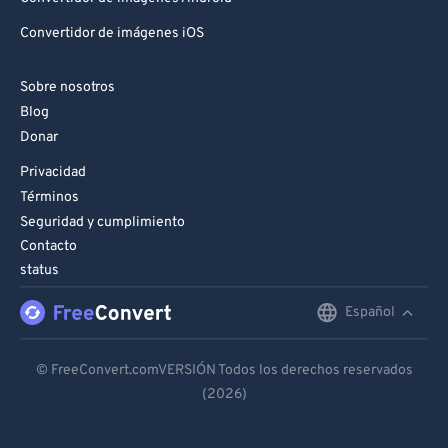
Convertidor de imágenes iOS
Sobre nosotros
Blog
Donar
Privacidad
Términos
Seguridad y cumplimiento
Contacto
status
Español
English
Deutsch
© FreeConvert.comVERSIÓN Todos los derechos reservados
(2026)
Español
Français