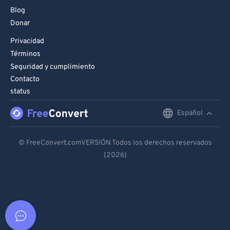
Blog
Donar
Privacidad
Términos
Seguridad y cumplimiento
Contacto
status
Español
English
Deutsch
© FreeConvert.comVERSIÓN Todos los derechos reservados
(2026)
Español
Français
Português
Italiano