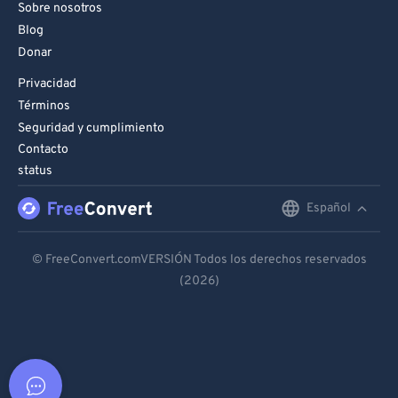
Sobre nosotros
Blog
Donar
Privacidad
Términos
Seguridad y cumplimiento
Contacto
status
Español
English
Deutsch
© FreeConvert.comVERSIÓN Todos los derechos reservados
(2026)
Español
Français
Português
Italiano