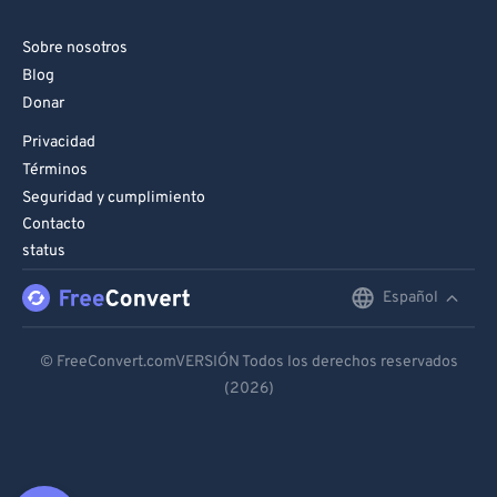
Sobre nosotros
Blog
Donar
Privacidad
Términos
Seguridad y cumplimiento
Contacto
status
Español
English
Deutsch
© FreeConvert.comVERSIÓN Todos los derechos reservados
(2026)
Español
Français
Português