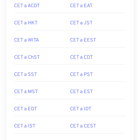
CET a ACDT
CET a EAT
CET a HKT
CET a JST
CET a WITA
CET a EEST
CET a ChST
CET a CDT
CET a SST
CET a PST
CET a MST
CET a EST
CET a EDT
CET a IDT
CET a IST
CET a CEST