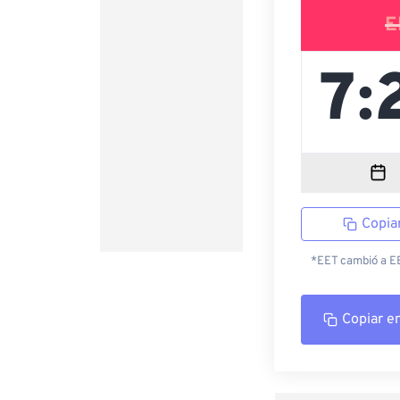
E
Copia
*EET cambió a EES
Copiar e