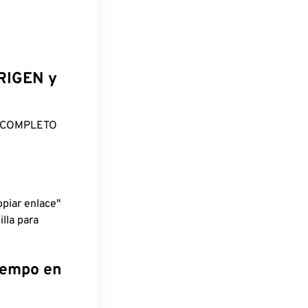
ORIGEN y
O COMPLETO
piar enlace"
lla para
tiempo en