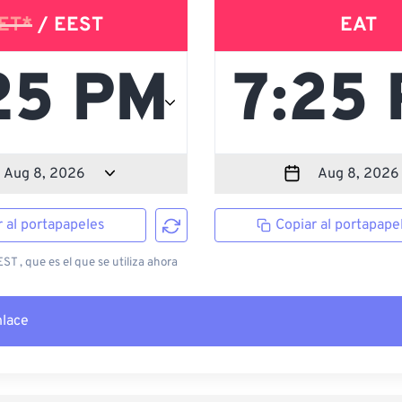
ET*
/ EEST
EAT
r al portapapeles
Copiar al portapape
T , que es el que se utiliza ahora
nlace