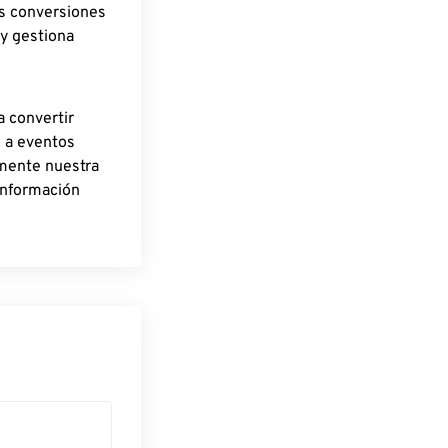
as conversiones
 y gestiona
a convertir
o a eventos
rmente nuestra
información