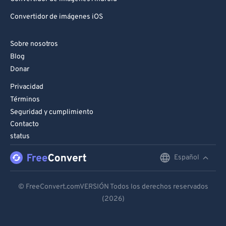
Convertidor de imágenes iOS
Sobre nosotros
Blog
Donar
Privacidad
Términos
Seguridad y cumplimiento
Contacto
status
Español
English
Deutsch
© FreeConvert.comVERSIÓN Todos los derechos reservados
(2026)
Español
Français