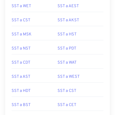
SST a WET
SST a AEST
SST a CST
SST a AKST
SST a MSK
SST a HST
SST a NST
SST a PDT
SST a CDT
SST a WAT
SST a AST
SST a WEST
SST a HDT
SST a CST
SST a BST
SST a CET