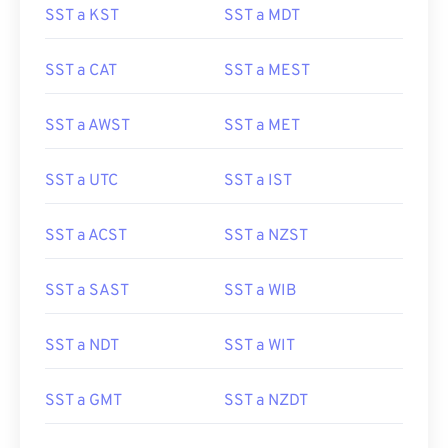
SST a KST
SST a MDT
SST a CAT
SST a MEST
SST a AWST
SST a MET
SST a UTC
SST a IST
SST a ACST
SST a NZST
SST a SAST
SST a WIB
SST a NDT
SST a WIT
SST a GMT
SST a NZDT