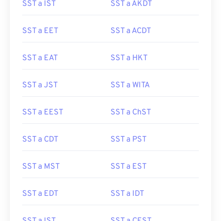
SST a IST
SST a AKDT
SST a EET
SST a ACDT
SST a EAT
SST a HKT
SST a JST
SST a WITA
SST a EEST
SST a ChST
SST a CDT
SST a PST
SST a MST
SST a EST
SST a EDT
SST a IDT