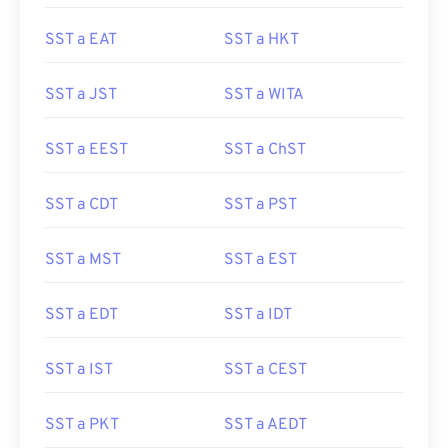
SST a EAT
SST a HKT
SST a JST
SST a WITA
SST a EEST
SST a ChST
SST a CDT
SST a PST
SST a MST
SST a EST
SST a EDT
SST a IDT
SST a IST
SST a CEST
SST a PKT
SST a AEDT