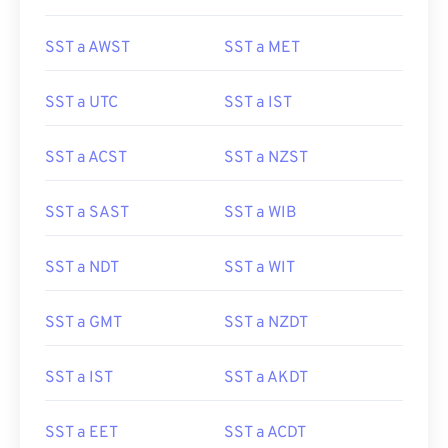
SST a AWST
SST a MET
SST a UTC
SST a IST
SST a ACST
SST a NZST
SST a SAST
SST a WIB
SST a NDT
SST a WIT
SST a GMT
SST a NZDT
SST a IST
SST a AKDT
SST a EET
SST a ACDT