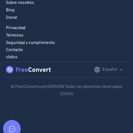
Sobre nosotros
Blog
Donar
Privacidad
Términos
Seguridad y cumplimiento
Contacto
status
Español
English
Deutsch
© FreeConvert.comVERSIÓN Todos los derechos reservados
(2026)
Español
Français
Português
Italiano