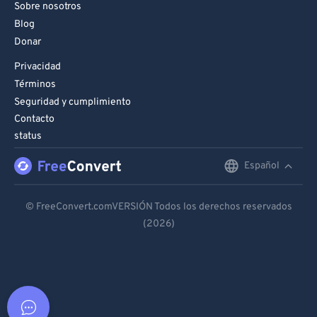
Sobre nosotros
Blog
Donar
Privacidad
Términos
Seguridad y cumplimiento
Contacto
status
Español
English
Deutsch
© FreeConvert.comVERSIÓN Todos los derechos reservados
(2026)
Español
Français
Português
Italiano