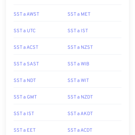
SST a AWST
SST a MET
SST a UTC
SST a IST
SST a ACST
SST a NZST
SST a SAST
SST a WIB
SST a NDT
SST a WIT
SST a GMT
SST a NZDT
SST a IST
SST a AKDT
SST a EET
SST a ACDT