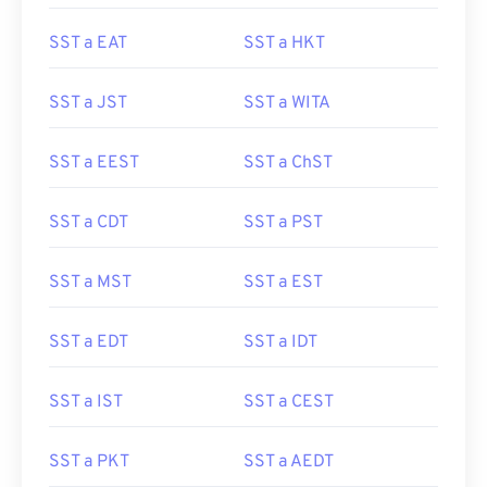
SST a EAT
SST a HKT
SST a JST
SST a WITA
SST a EEST
SST a ChST
SST a CDT
SST a PST
SST a MST
SST a EST
SST a EDT
SST a IDT
SST a IST
SST a CEST
SST a PKT
SST a AEDT