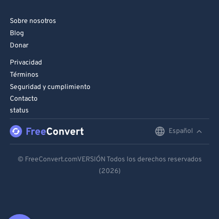
Sobre nosotros
Blog
Donar
Privacidad
Términos
Seguridad y cumplimiento
Contacto
status
Español
English
Deutsch
© FreeConvert.comVERSIÓN Todos los derechos reservados
(2026)
Español
Français
Português